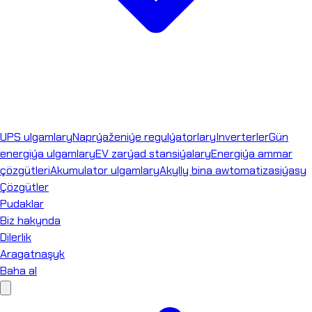
UPS ulgamlary
Naprýaženiýe regulýatorlary
Inverterler
Gün
energiýa ulgamlary
EV zarýad stansiýalary
Energiýa ammar
çözgütleri
Akumulator ulgamlary
Akylly bina awtomatizasiýasy
Çözgütler
Pudaklar
Biz hakynda
Dilerlik
Aragatnaşyk
Baha al