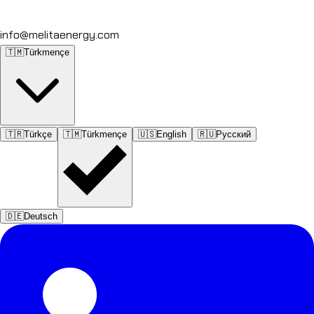
info@melitaenergy.com
🇹🇲
Türkmençe
🇹🇷
Türkçe
🇹🇲
Türkmençe
🇺🇸
English
🇷🇺
Русский
🇩🇪
Deutsch