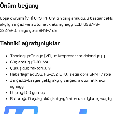
Önüm beýany
Goşa öwrümli (VFI) UPS: PF 0.9, giň giriş aralygy, 3 basgançakly
akylly zarýad we awtomatik akü synagy. LCD, USB/RS-
232/EPO; islege görä SNMP/röle.
Tehniki aýratynlyklar
Topologiýa
:
Onlaýn (VFI), mikroprosessor dolandyryly
Güç aralygy
:
6-10 kVA
Çykyş güç faktory
:
0.9
Habarlaşmak
:
USB, RS-232, EPO; islege görä SNMP / röle
Zarýad
:
3-basgançakly akylly zarýad; awtomatik akü
synagy
Displeý
:
LCD görnüş
Batareýa
:
Daşaky akü şkafynyň bilen uzaldylan iş wagty