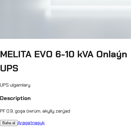
MELITA EVO 6-10 kVA Onlaýn
UPS
UPS ulgamlary
Description
PF 0.9, goşa öwrüm, akylly zarýad
Aragatnaşyk
Baha al