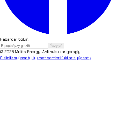
Habardar boluň:
Ýazylyň
© 2025 Melita Energy. Ähli hukuklar goragly.
Gizlinlik syýasaty
Hyzmat şertleri
Kukilar syýasaty