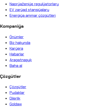
Naprýaženiýe regulýatorlary
EV zarýad stansiýalary
Energiýa ammar çözgütleri
Kompaniýa
Önümler
Biz hakynda
Karýera
Habarlar
Aragatnaşyk
Baha al
Çözgütler
Çözgütler
Pudaklar
Dilerlik
Goldaw