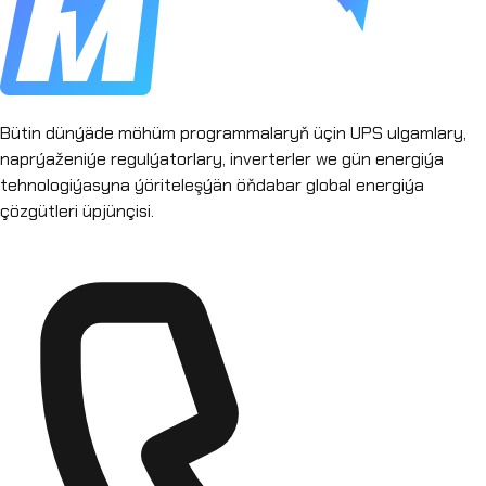
Bütin dünýäde möhüm programmalaryň üçin UPS ulgamlary,
naprýaženiýe regulýatorlary, inverterler we gün energiýa
tehnologiýasyna ýöriteleşýän öňdabar global energiýa
çözgütleri üpjünçisi.