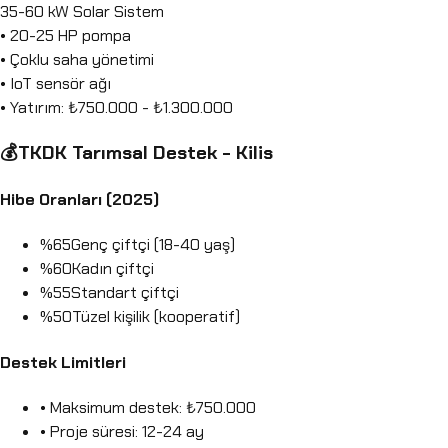
35-60 kW Solar Sistem
• 20-25 HP pompa
• Çoklu saha yönetimi
• IoT sensör ağı
• Yatırım: ₺750.000 - ₺1.300.000
💰
TKDK Tarımsal Destek - Kilis
Hibe Oranları (2025)
%65
Genç çiftçi (18-40 yaş)
%60
Kadın çiftçi
%55
Standart çiftçi
%50
Tüzel kişilik (kooperatif)
Destek Limitleri
• Maksimum destek: ₺750.000
• Proje süresi: 12-24 ay