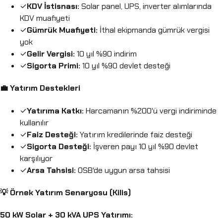
✓
KDV İstisnası:
Solar panel, UPS, inverter alımlarında
KDV muafiyeti
✓
Gümrük Muafiyeti:
İthal ekipmanda gümrük vergisi
yok
✓
Gelir Vergisi:
10 yıl %90 indirim
✓
Sigorta Primi:
10 yıl %90 devlet desteği
💼 Yatırım Destekleri
✓
Yatırıma Katkı:
Harcamanın %200'ü vergi indiriminde
kullanılır
✓
Faiz Desteği:
Yatırım kredilerinde faiz desteği
✓
Sigorta Desteği:
İşveren payı 10 yıl %90 devlet
karşılıyor
✓
Arsa Tahsisi:
OSB'de uygun arsa tahsisi
💡 Örnek Yatırım Senaryosu (Kilis)
50 kW Solar + 30 kVA UPS Yatırımı: