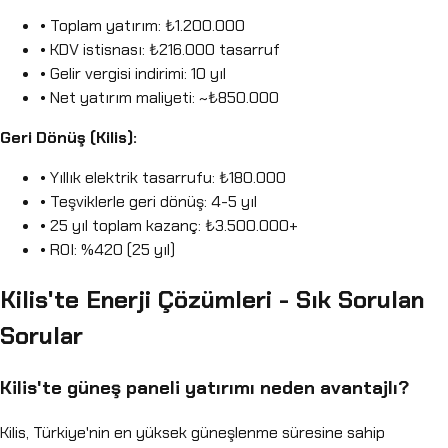
• Toplam yatırım: ₺1.200.000
• KDV istisnası: ₺216.000 tasarruf
• Gelir vergisi indirimi: 10 yıl
• Net yatırım maliyeti: ~₺850.000
Geri Dönüş (Kilis):
• Yıllık elektrik tasarrufu: ₺180.000
• Teşviklerle geri dönüş: 4-5 yıl
• 25 yıl toplam kazanç: ₺3.500.000+
• ROI: %420 (25 yıl)
Kilis'te Enerji Çözümleri - Sık Sorulan
Sorular
Kilis'te güneş paneli yatırımı neden avantajlı?
Kilis, Türkiye'nin en yüksek güneşlenme süresine sahip