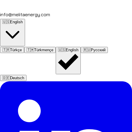
info@melitaenergy.com
🇺🇸
English
🇹🇷
Türkçe
🇹🇲
Türkmençe
🇺🇸
English
🇷🇺
Русский
🇩🇪
Deutsch