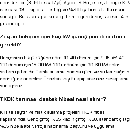
illerinden biri (3.050+ saat/yıl). Ayrıca 6. Bölge teşvikleriyle KDV
istisnası, %90 sigorta desteği ve %200 yatırıma katkı oranı
sunuyor. Bu avantajlar, solar yatırımın geri dönüş süresini 4-5
yıla indiriyor.
Zeytin bahçem için kaç kW güneş paneli sistemi
gerekli?
Bahçenizin büyüklüğüne göre: 10-40 dönüm için 8-15 kW, 40-
100 dönüm için 15-30 kW, 100+ dönüm için 30-60 kW solar
sistem yeterlidir. Damla sulama, pompa gücü ve su kaynağının
derinliği de önemlidir. Ücretsiz keşif yapıp size özel hesaplama
sunuyoruz.
TKDK tarımsal destek hibesi nasıl alınır?
Kilis'te zeytin ve fıstık sulama projeleri TKDK hibesi
kapsamında. Genç çiftçi %65, kadın çiftçi %60, standart çiftçi
%55 hibe alabilir. Proje hazırlama, başvuru ve uygulama