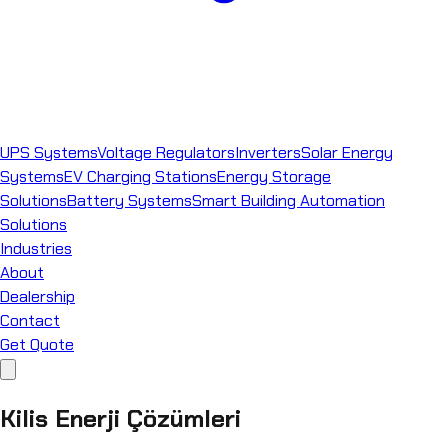
UPS Systems
Voltage Regulators
Inverters
Solar Energy
Systems
EV Charging Stations
Energy Storage
Solutions
Battery Systems
Smart Building Automation
Solutions
Industries
About
Dealership
Contact
Get Quote
Kilis Enerji Çözümleri