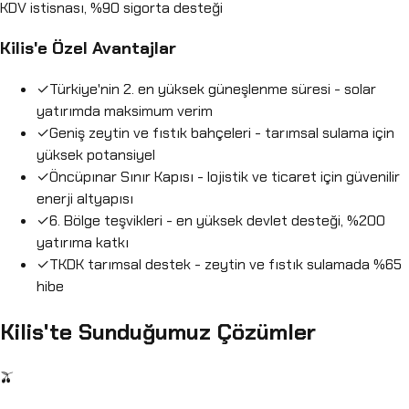
KDV istisnası, %90 sigorta desteği
Kilis'e Özel Avantajlar
✓
Türkiye'nin 2. en yüksek güneşlenme süresi - solar
yatırımda maksimum verim
✓
Geniş zeytin ve fıstık bahçeleri - tarımsal sulama için
yüksek potansiyel
✓
Öncüpınar Sınır Kapısı - lojistik ve ticaret için güvenilir
enerji altyapısı
✓
6. Bölge teşvikleri - en yüksek devlet desteği, %200
yatırıma katkı
✓
TKDK tarımsal destek - zeytin ve fıstık sulamada %65
hibe
Kilis'te Sunduğumuz Çözümler
🫒