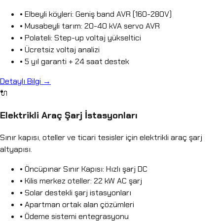
• Elbeyli köyleri: Geniş band AVR (160-280V)
• Musabeyli tarım: 20-40 kVA servo AVR
• Polateli: Step-up voltaj yükseltici
• Ücretsiz voltaj analizi
• 5 yıl garanti + 24 saat destek
Detaylı Bilgi →
🔌
Elektrikli Araç Şarj İstasyonları
Sınır kapısı, oteller ve ticari tesisler için elektrikli araç şarj
altyapısı.
• Öncüpınar Sınır Kapısı: Hızlı şarj DC
• Kilis merkez oteller: 22 kW AC şarj
• Solar destekli şarj istasyonları
• Apartman ortak alan çözümleri
• Ödeme sistemi entegrasyonu