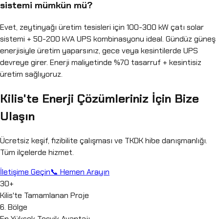
sistemi mümkün mü?
Evet, zeytinyağı üretim tesisleri için 100-300 kW çatı solar
sistemi + 50-200 kVA UPS kombinasyonu ideal. Gündüz güneş
enerjisiyle üretim yaparsınız, gece veya kesintilerde UPS
devreye girer. Enerji maliyetinde %70 tasarruf + kesintisiz
üretim sağlıyoruz.
Kilis'te Enerji Çözümleriniz İçin Bize
Ulaşın
Ücretsiz keşif, fizibilite çalışması ve TKDK hibe danışmanlığı.
Tüm ilçelerde hizmet.
İletişime Geçin
📞 Hemen Arayın
30+
Kilis'te Tamamlanan Proje
6. Bölge
En Yüksek Teşvik Avantajı