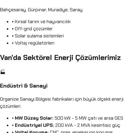
Bahçesaray, Gürpınar, Muradiye, Saray
• Kırsal tarım ve hayvancılık
• Off-grid çözümler
• Solar sulama sistemleri
• Voltaj regülatörleri
Van'da Sektörel Enerji Çözümlerimiz
🏭
Endüstri & Sanayi
Organize Sanayi Bölgesi fabrikaları için büyük ölçekli enerji
çözümleri
•
MW Düzey Solar:
500 kW - 5 MW çatı ve arsa GES
•
Endüstriyel UPS:
200 kVA - 2 MVA kesintisiz güç
•
Voltaj Koruma:
CNC, pres, enjeksiyon koruma