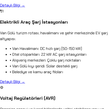
Detaylı Bilgi →
🔌
Elektrikli Araç Şarj İstasyonları
Van Gölü turizm rotası, havalimanı ve şehir merkezinde EV şarj
altyapısı.
• Van Havalimanı: DC hızlı şarj (50-150 kW)
• Otel otoparkları: 22 kW AC şarj istasyonları
• Alışveriş merkezleri: Çoklu şarj noktaları
• Van Gölü kıyı şeridi: Solar destekli şarj
• Belediye ve kamu araç filoları
Detaylı Bilgi →
⚙️
Voltaj Regülatörleri (AVR)