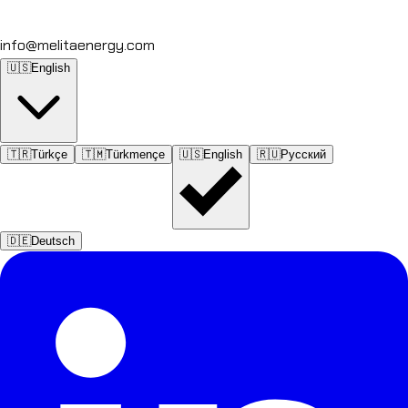
info@melitaenergy.com
🇺🇸
English
🇹🇷
Türkçe
🇹🇲
Türkmençe
🇺🇸
English
🇷🇺
Русский
🇩🇪
Deutsch