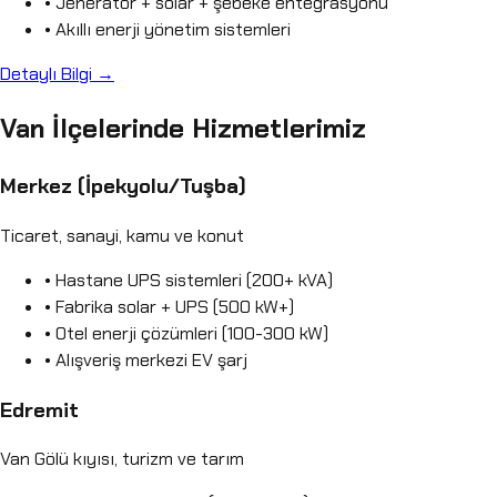
• Jeneratör + solar + şebeke entegrasyonu
• Akıllı enerji yönetim sistemleri
Detaylı Bilgi →
Van İlçelerinde Hizmetlerimiz
Merkez (İpekyolu/Tuşba)
Ticaret, sanayi, kamu ve konut
• Hastane UPS sistemleri (200+ kVA)
• Fabrika solar + UPS (500 kW+)
• Otel enerji çözümleri (100-300 kW)
• Alışveriş merkezi EV şarj
Edremit
Van Gölü kıyısı, turizm ve tarım