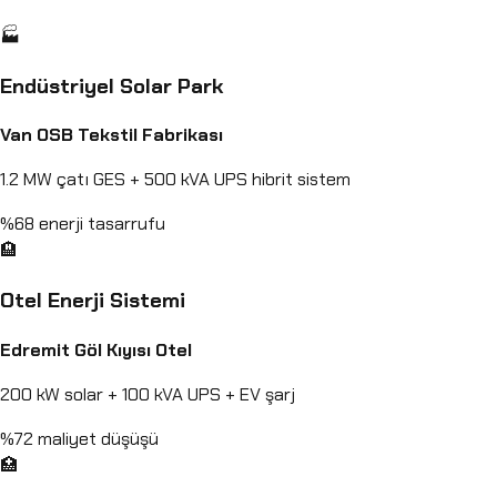
🏭
Endüstriyel Solar Park
Van OSB Tekstil Fabrikası
1.2 MW çatı GES + 500 kVA UPS hibrit sistem
%68 enerji tasarrufu
🏨
Otel Enerji Sistemi
Edremit Göl Kıyısı Otel
200 kW solar + 100 kVA UPS + EV şarj
%72 maliyet düşüşü
🏥