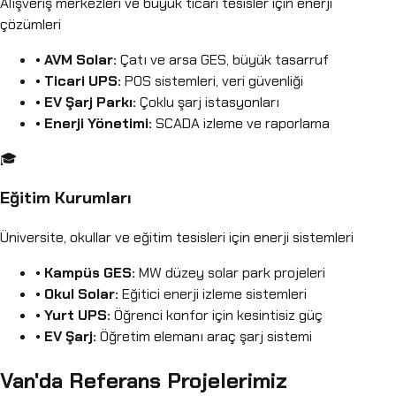
Alışveriş merkezleri ve büyük ticari tesisler için enerji
çözümleri
•
AVM Solar:
Çatı ve arsa GES, büyük tasarruf
•
Ticari UPS:
POS sistemleri, veri güvenliği
•
EV Şarj Parkı:
Çoklu şarj istasyonları
•
Enerji Yönetimi:
SCADA izleme ve raporlama
🎓
Eğitim Kurumları
Üniversite, okullar ve eğitim tesisleri için enerji sistemleri
•
Kampüs GES:
MW düzey solar park projeleri
•
Okul Solar:
Eğitici enerji izleme sistemleri
•
Yurt UPS:
Öğrenci konfor için kesintisiz güç
•
EV Şarj:
Öğretim elemanı araç şarj sistemi
Van'da Referans Projelerimiz