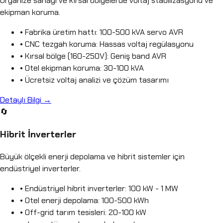
Organize sanayi ve kırsal bölgelerde voltaj stabilizasyonu ve
ekipman koruma.
• Fabrika üretim hattı: 100-500 kVA servo AVR
• CNC tezgah koruma: Hassas voltaj regülasyonu
• Kırsal bölge (160-250V): Geniş band AVR
• Otel ekipman koruma: 30-100 kVA
• Ücretsiz voltaj analizi ve çözüm tasarımı
Detaylı Bilgi →
🔄
Hibrit İnverterler
Büyük ölçekli enerji depolama ve hibrit sistemler için
endüstriyel inverterler.
• Endüstriyel hibrit inverterler: 100 kW - 1 MW
• Otel enerji depolama: 100-500 kWh
• Off-grid tarım tesisleri: 20-100 kW