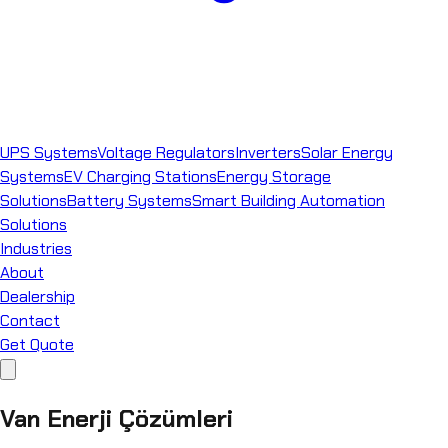
UPS Systems
Voltage Regulators
Inverters
Solar Energy
Systems
EV Charging Stations
Energy Storage
Solutions
Battery Systems
Smart Building Automation
Solutions
Industries
About
Dealership
Contact
Get Quote
Van Enerji Çözümleri