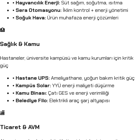
•
Hayvancılık Enerji:
Süt sağım, soğutma, ısıtma
•
Sera Otomasyonu:
İklim kontrol + enerji yönetimi
•
Soğuk Hava:
Ürün muhafaza enerji çözümleri
🏥
Sağlık & Kamu
Hastaneler, üniversite kampüsü ve kamu kurumları için kritik
güç
•
Hastane UPS:
Ameliyathane, yoğun bakım kritik güç
•
Kampüs Solar:
YYÜ enerji maliyeti düşürme
•
Kamu Binası:
Çatı GES ve enerji verimliliği
•
Belediye Filo:
Elektrikli araç şarj altyapısı
🏬
Ticaret & AVM