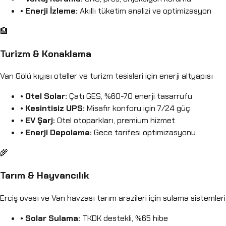
•
Enerji İzleme:
Akıllı tüketim analizi ve optimizasyon
🏨
Turizm & Konaklama
Van Gölü kıyısı oteller ve turizm tesisleri için enerji altyapısı
•
Otel Solar:
Çatı GES, %60-70 enerji tasarrufu
•
Kesintisiz UPS:
Misafir konforu için 7/24 güç
•
EV Şarj:
Otel otoparkları, premium hizmet
•
Enerji Depolama:
Gece tarifesi optimizasyonu
🌾
Tarım & Hayvancılık
Erciş ovası ve Van havzası tarım arazileri için sulama sistemleri
•
Solar Sulama:
TKDK destekli, %65 hibe