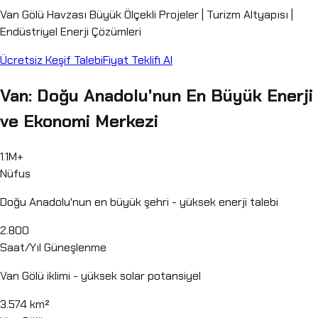
Van Gölü Havzası Büyük Ölçekli Projeler | Turizm Altyapısı |
Endüstriyel Enerji Çözümleri
Ücretsiz Keşif Talebi
Fiyat Teklifi Al
Van: Doğu Anadolu'nun En Büyük Enerji
ve Ekonomi Merkezi
1.1M+
Nüfus
Doğu Anadolu'nun en büyük şehri - yüksek enerji talebi
2.800
Saat/Yıl Güneşlenme
Van Gölü iklimi - yüksek solar potansiyel
3.574 km²