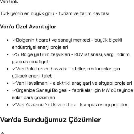
Van Gölü
Türkiye'nin en büyük gölü - turizm ve tarım havzası
Van'a Özel Avantajlar
✓
Bölgenin ticaret ve sanayi merkezi - büyük ölçekli
endüstriyel enerji projeleri
✓
5. Bölge yatırım teşvikleri - KDV istisnası, vergi indirimi,
gümrük muafiyeti
✓
Van Gölü turizm havzası - oteller, restoranlar için
yüksek enerji talebi
✓
Van Havalimanı - elektrikli araç şarj ve altyapı projeleri
✓
Organize Sanayi Bölgesi - fabrikalar için MW düzeyinde
solar park çözümleri
✓
Van Yüzüncü Yıl Üniversitesi - kampüs enerji projeleri
Van'da Sunduğumuz Çözümler