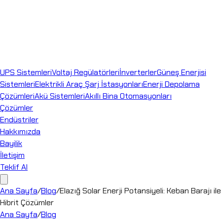
UPS Sistemleri
Voltaj Regülatörleri
İnverterler
Güneş Enerjisi
Sistemleri
Elektrikli Araç Şarj İstasyonları
Enerji Depolama
Çözümleri
Akü Sistemleri
Akıllı Bina Otomasyonları
Çözümler
Endüstriler
Hakkımızda
Bayilik
İletişim
Teklif Al
Ana Sayfa
/
Blog
/
Elazığ Solar Enerji Potansiyeli: Keban Barajı ile
Hibrit Çözümler
Ana Sayfa
/
Blog