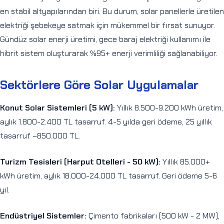
en stabil altyapılarından biri. Bu durum, solar panellerle üretilen
elektriği şebekeye satmak için mükemmel bir fırsat sunuyor.
Gündüz solar enerji üretimi, gece baraj elektriği kullanımı ile
hibrit sistem oluşturarak %95+ enerji verimliliği sağlanabiliyor.
Sektörlere Göre Solar Uygulamalar
Konut Solar Sistemleri (5 kW):
Yıllık 8.500-9.200 kWh üretim,
aylık 1.800-2.400 TL tasarruf. 4-5 yılda geri ödeme, 25 yıllık
tasarruf ~850.000 TL.
Turizm Tesisleri (Harput Otelleri - 50 kW):
Yıllık 85.000+
kWh üretim, aylık 18.000-24.000 TL tasarruf. Geri ödeme 5-6
yıl.
Endüstriyel Sistemler:
Çimento fabrikaları (500 kW - 2 MW),