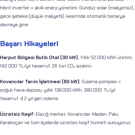
hibrit inverter + akıllı enerji yönetimi. Gündüz solar (maliyetsiz),
gece şebeke (düşük maliyetli), kesintide otomatik batarya
devreye girer.
Başarı Hikayeleri
Harput Bölgesi Butik Otel (30 kW):
Yıllık 52.000 kWh üretim,
142.000 TL/yıl tasarruf, 26 ton CO₂ azalımı.
Kovancılar Tarım İşletmesi (80 kW):
Sulama pompası +
soğuk hava deposu, yıllık 138.000 kWh, 380.000 TL/yıl
tasarruf, 4.2 yıl geri ödeme.
Ücretsiz Keşif:
Elazığ merkez, Kovancılar, Maden, Palu,
Karakoçan ve tüm ilçelerde ücretsiz keşif hizmeti sunuyoruz.