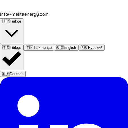
info@melitaenergy.com
🇹🇷
Türkçe
🇹🇷
Türkçe
🇹🇲
Türkmençe
🇺🇸
English
🇷🇺
Русский
🇩🇪
Deutsch