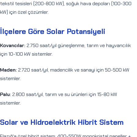
tekstil tesisleri (200-800 kW), soğuk hava depoları (100-300
kW) için özel çözümler.
İlçelere Göre Solar Potansiyeli
Kovancılar:
2.750 saat/yıl güneşlenme, tarım ve hayvancılık
için 10-100 kW sistemler.
Maden:
2.720 saat/yıl, madencilik ve sanayi için 50-500 kW
sistemler.
Palu:
2.800 saat/yıl, tarım ve su ürünleri için 15-80 kW
sistemler.
Solar ve Hidroelektrik Hibrit Sistem
Elazığ'a özel hibrit sistem: 400-550W monokristal paneller +