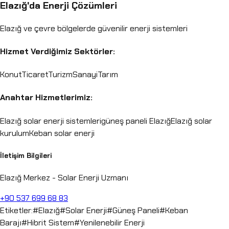
Elazığ
'da Enerji Çözümleri
Elazığ
ve çevre bölgelerde güvenilir enerji sistemleri
Hizmet Verdiğimiz Sektörler:
Konut
Ticaret
Turizm
Sanayi
Tarım
Anahtar Hizmetlerimiz:
Elazığ solar enerji sistemleri
güneş paneli Elazığ
Elazığ solar
kurulum
Keban solar enerji
İletişim Bilgileri
Elazığ Merkez - Solar Enerji Uzmanı
+90 537 699 68 83
Etiketler:
#
Elazığ
#
Solar Enerji
#
Güneş Paneli
#
Keban
Barajı
#
Hibrit Sistem
#
Yenilenebilir Enerji