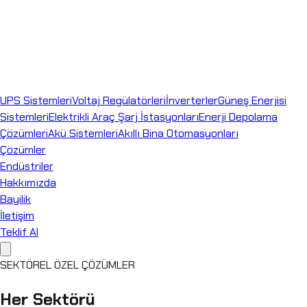
UPS Sistemleri
Voltaj Regülatörleri
İnverterler
Güneş Enerjisi
Sistemleri
Elektrikli Araç Şarj İstasyonları
Enerji Depolama
Çözümleri
Akü Sistemleri
Akıllı Bina Otomasyonları
Çözümler
Endüstriler
Hakkımızda
Bayilik
İletişim
Teklif Al
SEKTÖREL ÖZEL ÇÖZÜMLER
Her Sektörü