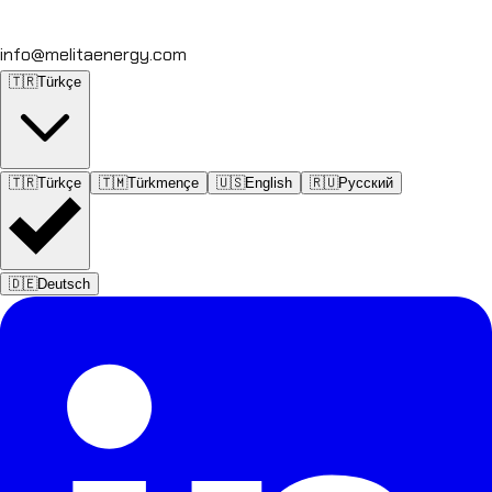
info@melitaenergy.com
🇹🇷
Türkçe
🇹🇷
Türkçe
🇹🇲
Türkmençe
🇺🇸
English
🇷🇺
Русский
🇩🇪
Deutsch