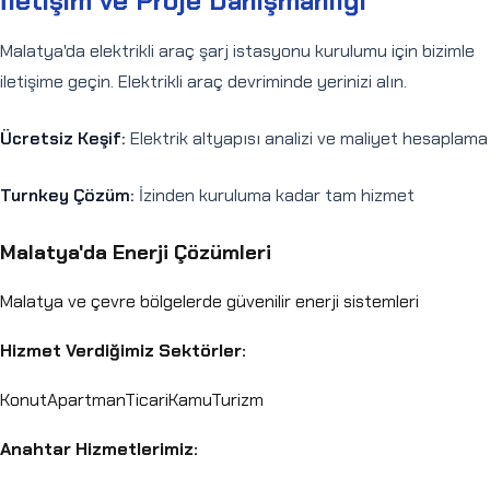
İletişim ve Proje Danışmanlığı
Malatya'da elektrikli araç şarj istasyonu kurulumu için bizimle
iletişime geçin. Elektrikli araç devriminde yerinizi alın.
Ücretsiz Keşif:
Elektrik altyapısı analizi ve maliyet hesaplama
Turnkey Çözüm:
İzinden kuruluma kadar tam hizmet
Malatya
'da Enerji Çözümleri
Malatya
ve çevre bölgelerde güvenilir enerji sistemleri
Hizmet Verdiğimiz Sektörler:
Konut
Apartman
Ticari
Kamu
Turizm
Anahtar Hizmetlerimiz: