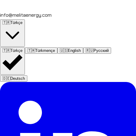
info@melitaenergy.com
🇹🇷
Türkçe
🇹🇷
Türkçe
🇹🇲
Türkmençe
🇺🇸
English
🇷🇺
Русский
🇩🇪
Deutsch