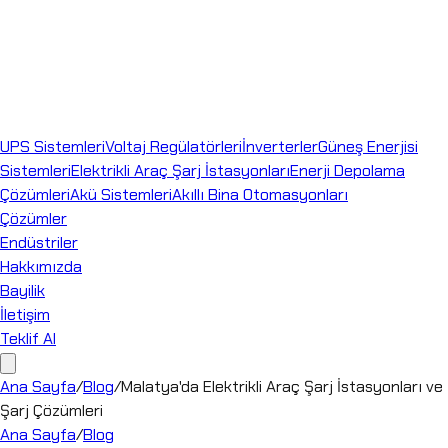
UPS Sistemleri
Voltaj Regülatörleri
İnverterler
Güneş Enerjisi
Sistemleri
Elektrikli Araç Şarj İstasyonları
Enerji Depolama
Çözümleri
Akü Sistemleri
Akıllı Bina Otomasyonları
Çözümler
Endüstriler
Hakkımızda
Bayilik
İletişim
Teklif Al
Ana Sayfa
/
Blog
/
Malatya'da Elektrikli Araç Şarj İstasyonları ve
Şarj Çözümleri
Ana Sayfa
/
Blog