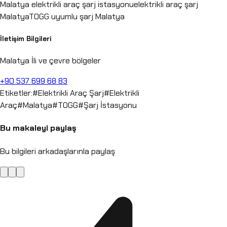
Malatya elektrikli araç şarj istasyonu
elektrikli araç şarj
Malatya
TOGG uyumlu şarj Malatya
İletişim Bilgileri
Malatya İli ve çevre bölgeler
+90 537 699 68 83
Etiketler:
#
Elektrikli Araç Şarj
#
Elektrikli
Araç
#
Malatya
#
TOGG
#
Şarj İstasyonu
Bu makaleyi paylaş
Bu bilgileri arkadaşlarınla paylaş