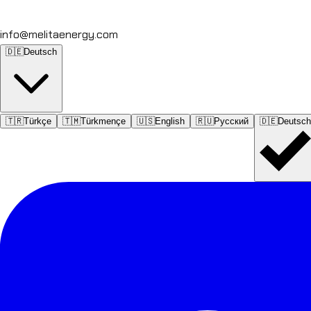
info@melitaenergy.com
🇩🇪
Deutsch
🇹🇷
Türkçe
🇹🇲
Türkmençe
🇺🇸
English
🇷🇺
Русский
🇩🇪
Deutsch