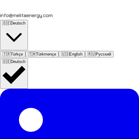
info@melitaenergy.com
🇩🇪
Deutsch
🇹🇷
Türkçe
🇹🇲
Türkmençe
🇺🇸
English
🇷🇺
Русский
🇩🇪
Deutsch