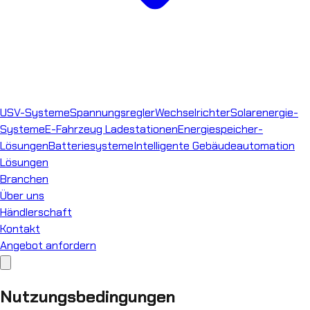
USV-Systeme
Spannungsregler
Wechselrichter
Solarenergie-
Systeme
E-Fahrzeug Ladestationen
Energiespeicher-
Lösungen
Batteriesysteme
Intelligente Gebäudeautomation
Lösungen
Branchen
Über uns
Händlerschaft
Kontakt
Angebot anfordern
Nutzungsbedingungen