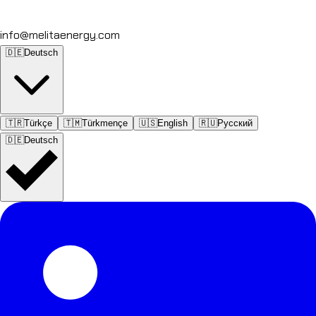
info@melitaenergy.com
🇩🇪
Deutsch
🇹🇷
Türkçe
🇹🇲
Türkmençe
🇺🇸
English
🇷🇺
Русский
🇩🇪
Deutsch