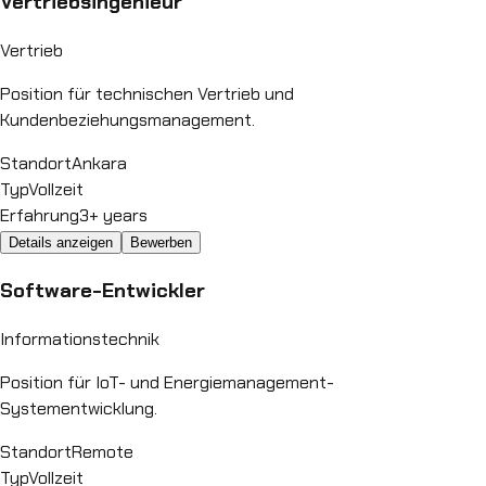
Vertriebsingenieur
Vertrieb
Position für technischen Vertrieb und
Kundenbeziehungsmanagement.
Standort
Ankara
Typ
Vollzeit
Erfahrung
3+ years
Details anzeigen
Bewerben
Software-Entwickler
Informationstechnik
Position für IoT- und Energiemanagement-
Systementwicklung.
Standort
Remote
Typ
Vollzeit