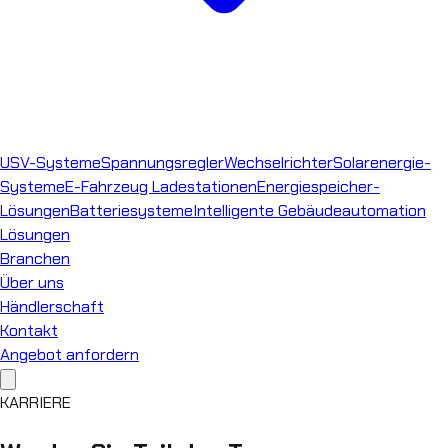
USV-Systeme
Spannungsregler
Wechselrichter
Solarenergie-
Systeme
E-Fahrzeug Ladestationen
Energiespeicher-
Lösungen
Batteriesysteme
Intelligente Gebäudeautomation
Lösungen
Branchen
Über uns
Händlerschaft
Kontakt
Angebot anfordern
KARRIERE