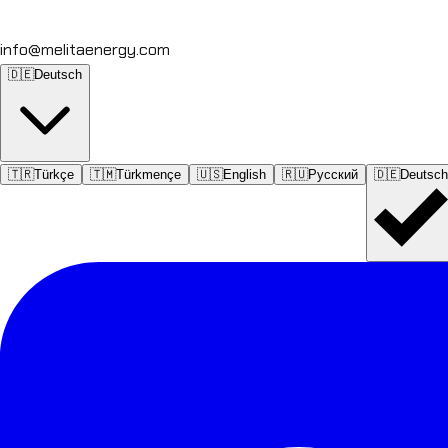
info@melitaenergy.com
🇩🇪
Deutsch
🇹🇷
Türkçe
🇹🇲
Türkmençe
🇺🇸
English
🇷🇺
Русский
🇩🇪
Deutsch