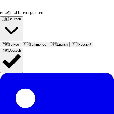
info@melitaenergy.com
🇩🇪
Deutsch
🇹🇷
Türkçe
🇹🇲
Türkmençe
🇺🇸
English
🇷🇺
Русский
🇩🇪
Deutsch