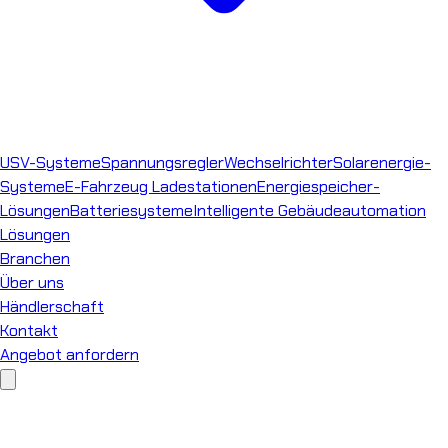
USV-Systeme
Spannungsregler
Wechselrichter
Solarenergie-
Systeme
E-Fahrzeug Ladestationen
Energiespeicher-
Lösungen
Batteriesysteme
Intelligente Gebäudeautomation
Lösungen
Branchen
Über uns
Händlerschaft
Kontakt
Angebot anfordern