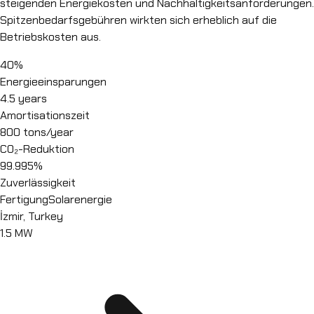
steigenden Energiekosten und Nachhaltigkeitsanforderungen.
Spitzenbedarfsgebühren wirkten sich erheblich auf die
Betriebskosten aus.
40%
Energieeinsparungen
4.5 years
Amortisationszeit
800 tons/year
CO₂-Reduktion
99.995%
Zuverlässigkeit
Fertigung
Solarenergie
İzmir, Turkey
1.5 MW