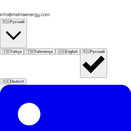
info@melitaenergy.com
🇷🇺
Русский
🇹🇷
Türkçe
🇹🇲
Türkmençe
🇺🇸
English
🇷🇺
Русский
🇩🇪
Deutsch