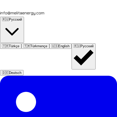
info@melitaenergy.com
🇷🇺
Русский
🇹🇷
Türkçe
🇹🇲
Türkmençe
🇺🇸
English
🇷🇺
Русский
🇩🇪
Deutsch