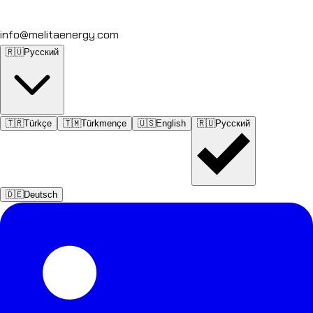
info@melitaenergy.com
🇷🇺
Русский
🇹🇷
Türkçe
🇹🇲
Türkmençe
🇺🇸
English
🇷🇺
Русский
🇩🇪
Deutsch